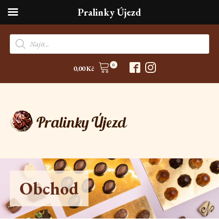
Pralinky Újezd
Products
search
0
0,00
Kč
Obchod