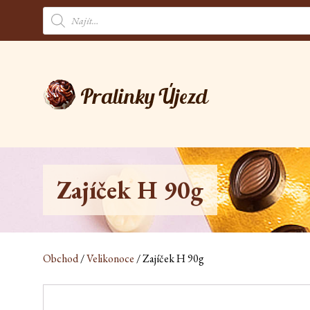
Products
search
Zajíček H 90g
Obchod
/
Velikonoce
/ Zajíček H 90g