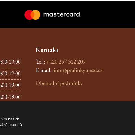
Kontakt
:00-19:00
Tel.:
+420 257 312 209
E-mail.:
info@pralinkyujezd.cz
:00-19:00
Obchodní podmínky
:00-19:00
:00-19:00
:00-19:00
áním našich
:00-19:00
vání souborů
:00-19:00