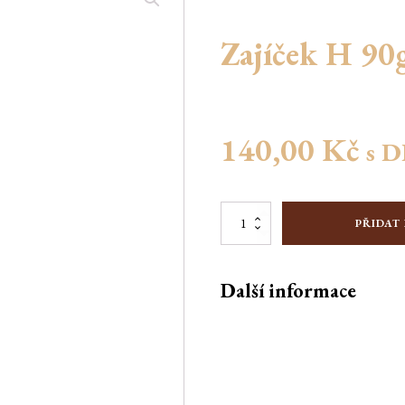
Zajíček H 90
140,00
Kč
s 
Zajíček
PŘIDAT
H
90g
množství
Další informace