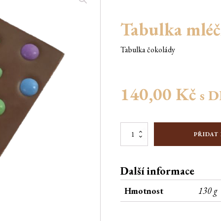
Tabulka mléč
Tabulka čokolády
140,00
Kč
s 
Tabulka
PŘIDAT
mléčná
s
lentilkami
Další informace
120g
množství
Hmotnost
130 g