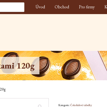
Úvod
Obchod
Pro firmy
K
lkami 120g
120g
Kategorie:
Čokoládové tabulky