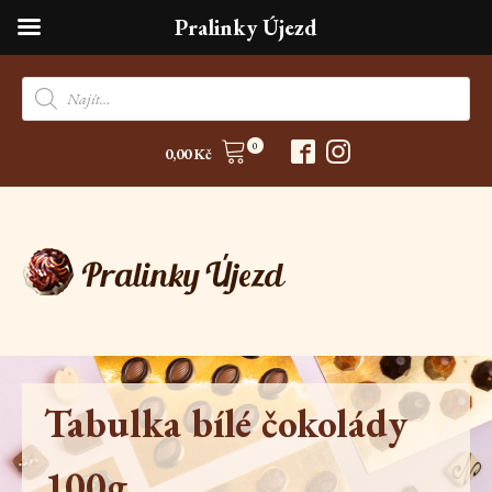
Pralinky Újezd
Products
search
0
0,00
Kč
Tabulka bílé čokolády
100g