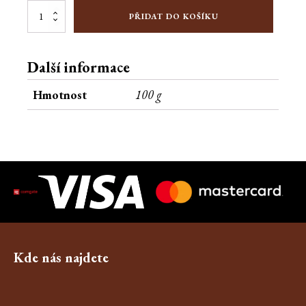
Tabulka
PŘIDAT DO KOŠÍKU
bílé
čokolády
100g
Další informace
množství
Hmotnost
100 g
Kde nás najdete