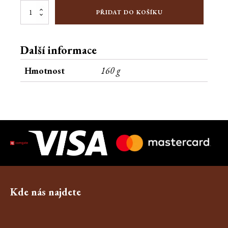
Nářadí
PŘIDAT DO KOŠÍKU
hořká
čokoláda
160g
Další informace
množství
Hmotnost
160 g
Kde nás najdete