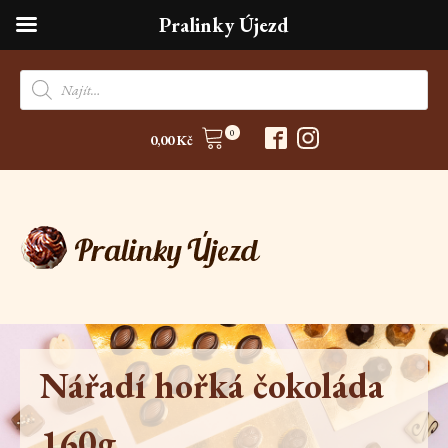
Pralinky Újezd
Products
search
0
0,00
Kč
Nářadí hořká čokoláda
160g