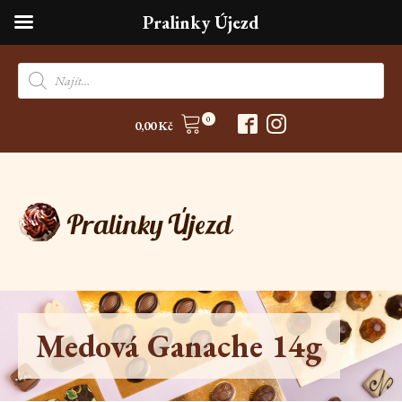
Pralinky Újezd
Products
search
0
0,00
Kč
Medová Ganache 14g