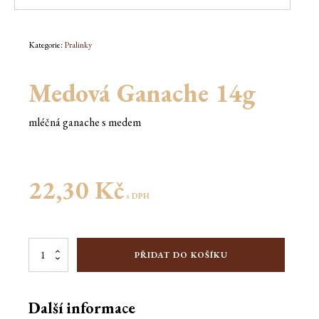
Kategorie:
Pralinky
Medová Ganache 14g
mléčná ganache s medem
22,30
Kč
s DPH
Medová
PŘIDAT DO KOŠÍKU
Ganache
14g
množství
Další informace