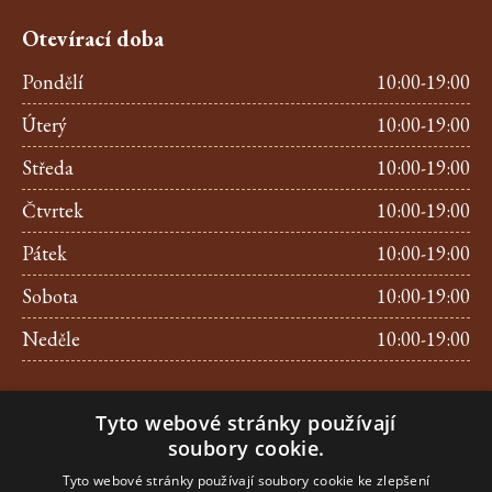
Otevírací doba
Pondělí
10:00-19:00
Úterý
10:00-19:00
Středa
10:00-19:00
Čtvrtek
10:00-19:00
Pátek
10:00-19:00
Sobota
10:00-19:00
Neděle
10:00-19:00
Kontakt
Tyto webové stránky používají
Tel.:
+420 257 312 209
soubory cookie.
E-mail.:
info@pralinkyujezd.cz
Tyto webové stránky používají soubory cookie ke zlepšení