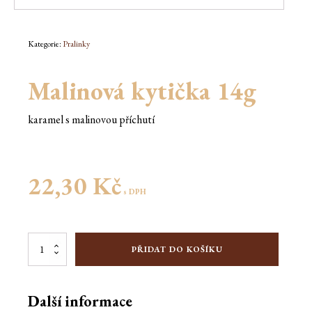
Kategorie:
Pralinky
Malinová kytička 14g
karamel s malinovou příchutí
22,30
Kč
s DPH
Malinová
PŘIDAT DO KOŠÍKU
kytička
14g
množství
Další informace