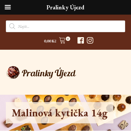
Pralinky Újezd
Products
search
0
0,00
Kč
Malinová kytička 14g