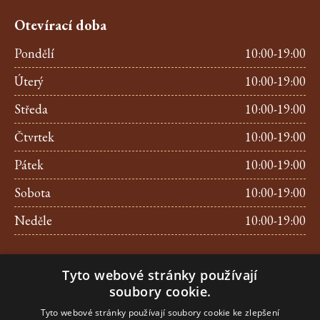
Otevírací doba
Pondělí
10:00-19:00
Úterý
10:00-19:00
Středa
10:00-19:00
Čtvrtek
10:00-19:00
Pátek
10:00-19:00
Sobota
10:00-19:00
Neděle
10:00-19:00
Kontakt
Tyto webové stránky používají
Tel.:
+420 257 312 209
soubory cookie.
E-mail.:
info@pralinkyujezd.cz
Tyto webové stránky používají soubory cookie ke zlepšení