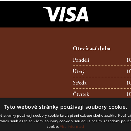
Otevírací doba
Pondělí
10
Úterý
10
Středa
10
Čtvrtek
10
Pátek
10
Tyto webové stránky používají soubory cookie.
é stránky používají soubory cookie ke zlepšení uživatelského zážitku. Použív
Sobota
10
ránek souhlasíte se všemi soubory cookie v souladu s našimi zásadami použí
cookie.
Více informací
Neděle
10