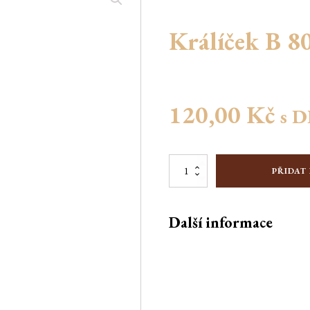
Králíček B 8
120,00
Kč
s 
Králíček
PŘIDAT
B
80g
množství
Další informace