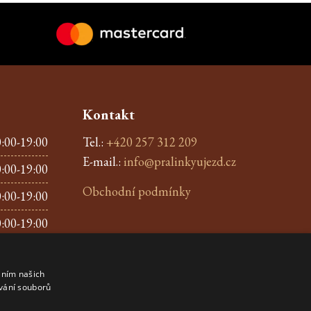
Kontakt
:00-19:00
Tel.:
+420 257 312 209
E-mail.:
info@pralinkyujezd.cz
:00-19:00
Obchodní podmínky
:00-19:00
:00-19:00
:00-19:00
áním našich
:00-19:00
vání souborů
:00-19:00