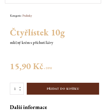
Kategorie:
Pralinky
Čtyřlístek 10g
mléčný krém s příchutí kávy
15,90
Kč
s DPH
Čtyřlístek
PŘIDAT DO KOŠÍKU
10g
množství
Další informace