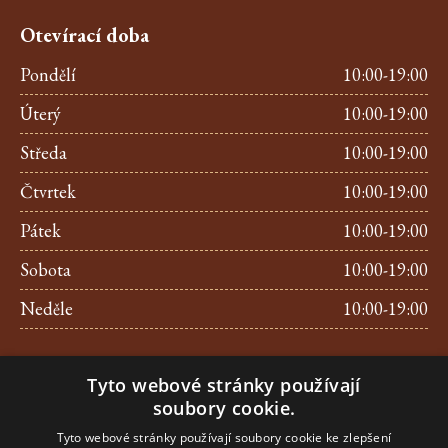
Otevírací doba
Pondělí
10:00-19:00
Úterý
10:00-19:00
Středa
10:00-19:00
Čtvrtek
10:00-19:00
Pátek
10:00-19:00
Sobota
10:00-19:00
Neděle
10:00-19:00
Kontakt
Tyto webové stránky používají
Tel.:
+420 257 312 209
soubory cookie.
E-mail.:
info@pralinkyujezd.cz
Tyto webové stránky používají soubory cookie ke zlepšení