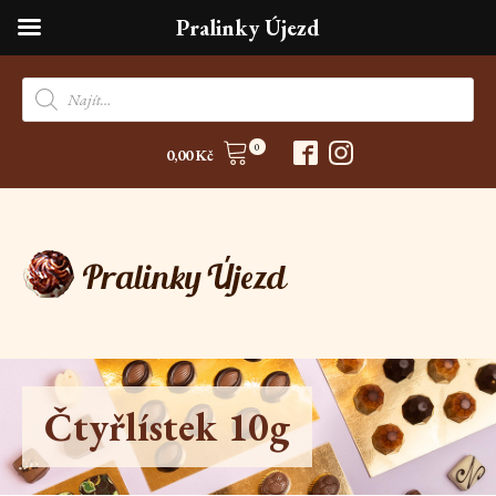
Pralinky Újezd
Products
search
0
0,00
Kč
Čtyřlístek 10g